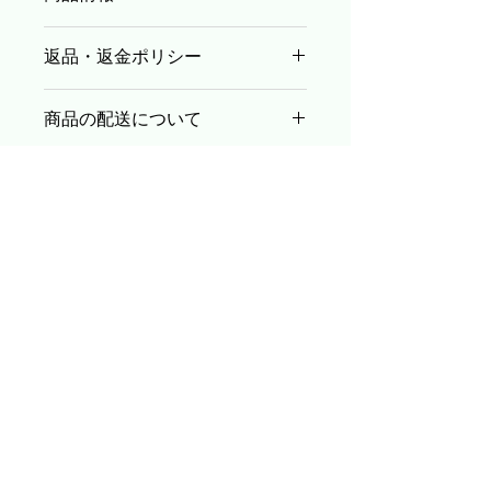
商品の詳細を入力してください。サイ
返品・返金ポリシー
ズ、素材、取扱説明に加え、商品の特
徴やおすすめのポイントなどを説明し
返品・返金ポリシーを入力してくださ
ましょう。
商品の配送について
い。顧客が商品に満足しなかった場合
や、不備があった場合に行う手続きの
配送地域、料金、所要時間、梱包な
手順などを説明しましょう。内容を明
ど、商品の配送に関する情報を入力し
確にすることで顧客からの信頼を獲得
てください。配送情報を明確にするこ
し、安心して商品を購入していただけ
とで顧客からの信頼を獲得し、安心し
ます。
て商品を購入していただけます。
​運営会社
​プレジール株式会社
〒107-0052
東京都港区赤坂2-8-14 丸玉第３ビル２階
TEL：03-3560-7557