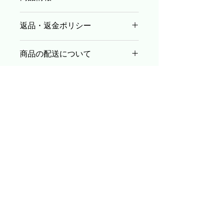
商品の詳細を入力してください。サイ
返品・返金ポリシー
ズ、素材、取扱説明に加え、商品の特
徴やおすすめのポイントなどを説明し
返品・返金ポリシーを入力してくださ
ましょう。
商品の配送について
い。顧客が商品に満足しなかった場合
や、不備があった場合に行う手続きの
配送地域、料金、所要時間、梱包な
手順などを説明しましょう。内容を明
ど、商品の配送に関する情報を入力し
確にすることで顧客からの信頼を獲得
てください。配送情報を明確にするこ
し、安心して商品を購入していただけ
とで顧客からの信頼を獲得し、安心し
ます。
て商品を購入していただけます。
​運営会社
​プレジール株式会社
〒107-0052
東京都港区赤坂2-8-14 丸玉第３ビル２階
TEL：03-3560-7557